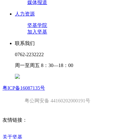
媒体报道
人力资源
坚基学院
加入坚基
联系我们
0762-2232222
周一至周五 8：30—18：00
粤ICP备16087135号
粤公网安备 44160202000191号
友情链接：
关于坚基