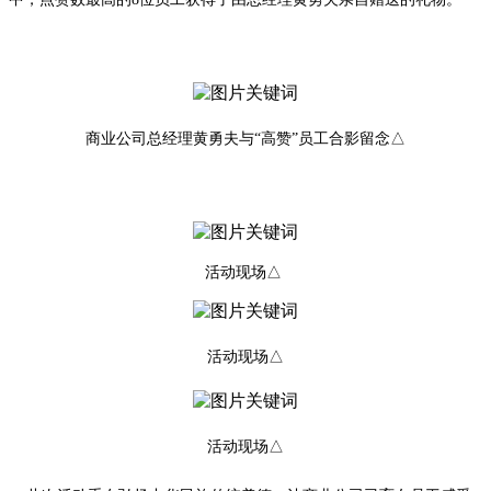
商业公司总经理黄勇夫与“高赞”
员工合影留念△
活
动现场△
活动现场△
活动
现场△