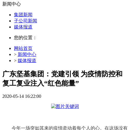
新闻中心
集团新闻
子公司新闻
媒体报道
您的位置：
网站首页
>
新闻中心
>
媒体报道
广东坚基集团：党建引领 为疫情防控和
复工复业注入“红色能量”
2020-05-14 16:22:00
今年一场突如其来的疫情牵动着每个人的心。在这场没有