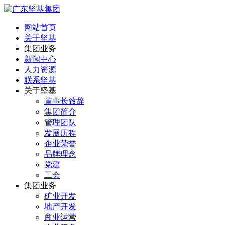
网站首页
关于坚基
集团业务
新闻中心
人力资源
联系坚基
关于坚基
董事长致辞
集团简介
管理团队
发展历程
企业荣誉
品牌理念
党建
工会
集团业务
矿业开发
地产开发
商业运营