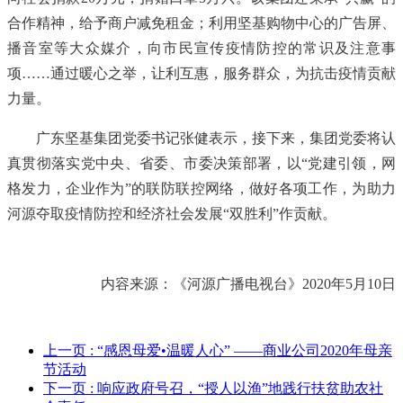
合作精神，给予商户减免租金；利用坚基购物中心的广告屏、
播音室等大众媒介，向市民宣传疫情防控的常识及注意事
项……通过暖心之举，让利互惠，服务群众，为抗击疫情贡献
力量。
广东坚基集团党委书记张健表示，接下来，集团党委将认
真贯彻落实党中央、省委、市委决策部署，以“党建引领，网
格发力，企业作为”的联防联控网络，做好各项工作，为助力
河源夺取疫情防控和经济社会发展“双胜利”作贡献。
内容来源：《河源广播电视台》2020年5月10日
上一页
: “感恩母爱•温暖人心” ——商业公司2020年母亲
节活动
下一页
: 响应政府号召，“授人以渔”地践行扶贫助农社