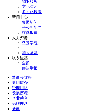
物业服务
文化演艺
多元化投资
新闻中心
集团新闻
子公司新闻
媒体报道
人力资源
坚基学院
加入坚基
联系坚基
全部
廉洁举报
董事长致辞
集团简介
管理团队
发展历程
企业荣誉
品牌理念
党建