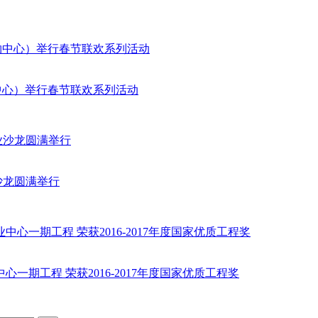
物中心）举行春节联欢系列活动
沙龙圆满举行
一期工程 荣获2016-2017年度国家优质工程奖