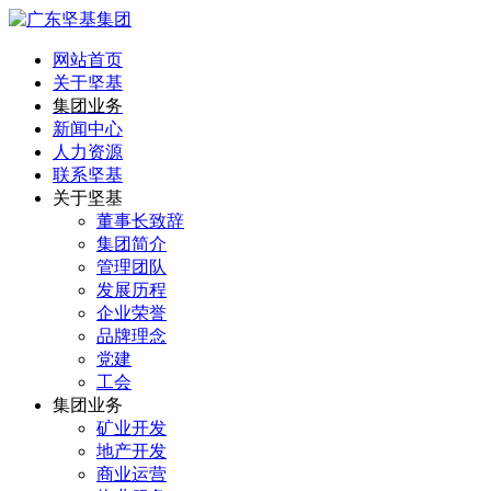
网站首页
关于坚基
集团业务
新闻中心
人力资源
联系坚基
关于坚基
董事长致辞
集团简介
管理团队
发展历程
企业荣誉
品牌理念
党建
工会
集团业务
矿业开发
地产开发
商业运营