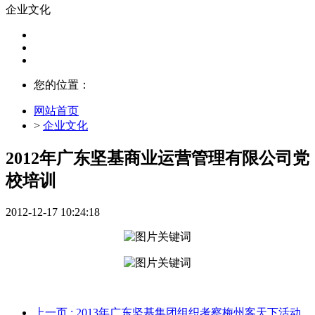
企业文化
您的位置：
网站首页
>
企业文化
2012年广东坚基商业运营管理有限公司党
校培训
2012-12-17 10:24:18
上一页
: 2013年广东坚基集团组织考察梅州客天下活动