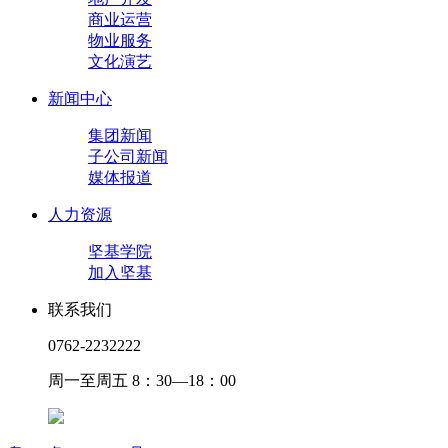
商业运营
物业服务
文化演艺
新闻中心
集团新闻
子公司新闻
媒体报道
人力资源
坚基学院
加入坚基
联系我们
0762-2232222
周一至周五 8：30—18：00