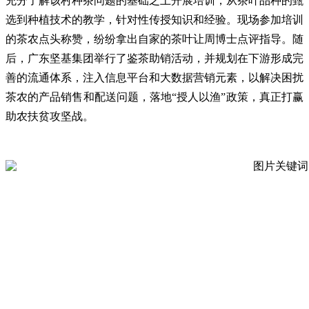
充分了解该村种茶问题的基础之上开展培训，从茶叶品种的甄
选到种植技术的教学，针对性传授知识和经验。现场参加培训
的茶农点头称赞，纷纷拿出自家的茶叶让周博士点评指导。随
后，广东坚基集团举行了鉴茶助销活动，并规划在下游形成完
善的流通体系，注入信息平台和大数据营销元素，以解决困扰
茶农的产品销售和配送问题，落地“授人以渔”政策，真正打赢
助农扶贫攻坚战。