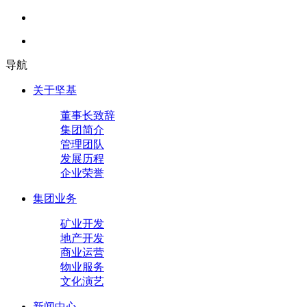
导航
关于坚基
董事长致辞
集团简介
管理团队
发展历程
企业荣誉
集团业务
矿业开发
地产开发
商业运营
物业服务
文化演艺
新闻中心