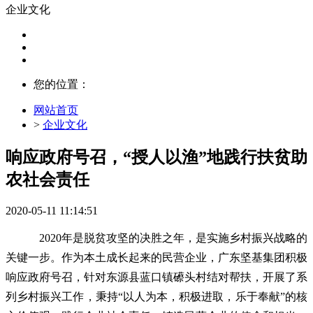
企业文化
您的位置：
网站首页
>
企业文化
响应政府号召，“授人以渔”地践行扶贫助
农社会责任
2020-05-11 11:14:51
2020年是脱贫攻坚的决胜之年，是实施乡村振兴战略的
关键一步。作为本土成长起来的民营企业，广东坚基集团积极
响应政府号召，针对东源县蓝口镇礤头村结对帮扶，开展了系
列乡村振兴工作，秉持“以人为本，积极进取，乐于奉献”的核