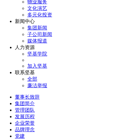
物业服务
文化演艺
多元化投资
新闻中心
集团新闻
子公司新闻
媒体报道
人力资源
坚基学院
加入坚基
联系坚基
全部
廉洁举报
董事长致辞
集团简介
管理团队
发展历程
企业荣誉
品牌理念
党建