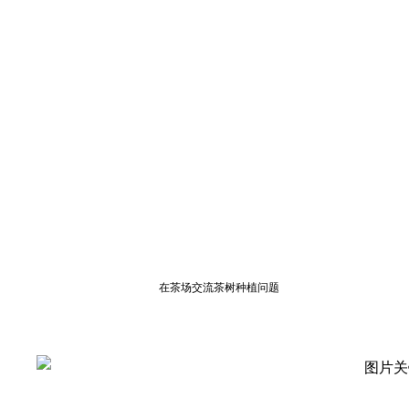
在茶场交流茶树种植问题