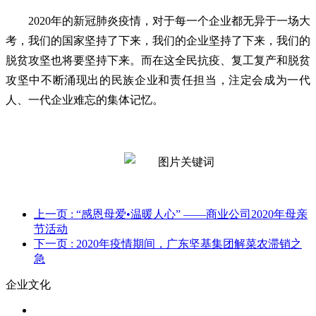
2020年的新冠肺炎疫情，对于每一个企业都无异于一场大
考，我们的国家坚持了下来，我们的企业坚持了下来，我们的
脱贫攻坚也将要坚持下来。而在这全民抗疫、复工复产和脱贫
攻坚中不断涌现出的民族企业和责任担当，注定会成为一代
人、一代企业难忘的集体记忆。
上一页
: “感恩母爱•温暖人心” ——商业公司2020年母亲
节活动
下一页
: 2020年疫情期间，广东坚基集团解菜农滞销之
急
企业文化