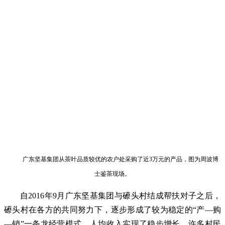
广东坚基集团从茶叶品质较优的农户处采购了近3万元的产品，图为周波博
士鉴茶现场。
自2016年9月广东坚基集团与礤头村结成帮扶对子之后，
礤头村在各方的共同努力下，逐步形成了较为稳定的“产—购
—销”一条龙经营模式，人均收入实现了稳步增长。许多村民