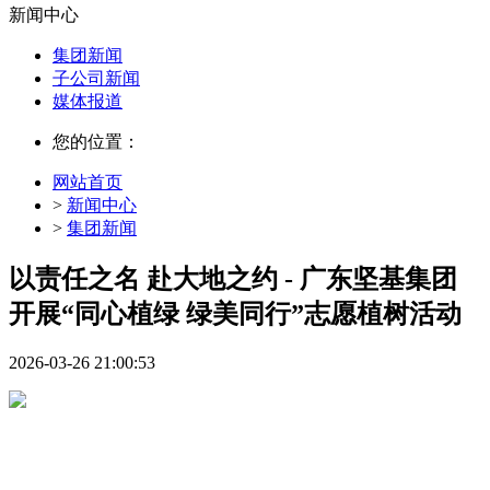
新闻中心
集团新闻
子公司新闻
媒体报道
您的位置：
网站首页
>
新闻中心
>
集团新闻
以责任之名 赴大地之约 - 广东坚基集团
开展“同心植绿 绿美同行”志愿植树活动
2026-03-26 21:00:53