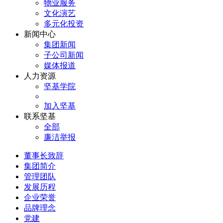
物业服务
文化演艺
多元化投资
新闻中心
集团新闻
子公司新闻
媒体报道
人力资源
坚基学院
加入坚基
联系坚基
全部
廉洁举报
董事长致辞
集团简介
管理团队
发展历程
企业荣誉
品牌理念
党建