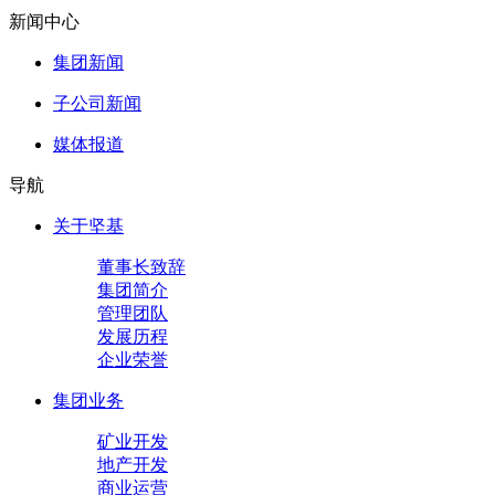
新闻中心
集团新闻
子公司新闻
媒体报道
导航
关于坚基
董事长致辞
集团简介
管理团队
发展历程
企业荣誉
集团业务
矿业开发
地产开发
商业运营