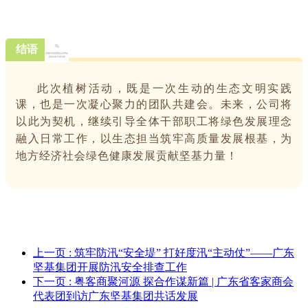
结语
此次植树活动，既是一次生动的生态文明实践
课，也是一次凝心聚力的团队共建会。未
来，
公司将
以此为契机，
继续引导全体干部职工将绿色发展理念
融入日常工作，以生态担当筑牢高质量发展根基，为
地方经济社会绿色健康发展贡献坚基力量！
上一页
: 筑牢防汛“安全堤” 打好度汛“主动仗”——广东
坚基集团开展防汛安全排查工作
下一页
: 粤客商聚河源 探合作谋新篇 | 广东省客家商会
代表团到访广东坚基集团共话发展