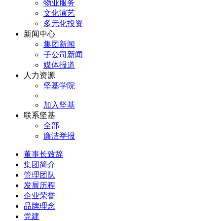
物业服务
文化演艺
多元化投资
新闻中心
集团新闻
子公司新闻
媒体报道
人力资源
坚基学院
加入坚基
联系坚基
全部
廉洁举报
董事长致辞
集团简介
管理团队
发展历程
企业荣誉
品牌理念
党建