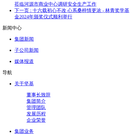
莅临河源市商业中心调研安全生产工作
下一页
: 十六载初心不改 心系桑梓情更浓 - 林青奖学基
金2024年颁奖仪式顺利举行
新闻中心
集团新闻
子公司新闻
媒体报道
导航
关于坚基
董事长致辞
集团简介
管理团队
发展历程
企业荣誉
集团业务