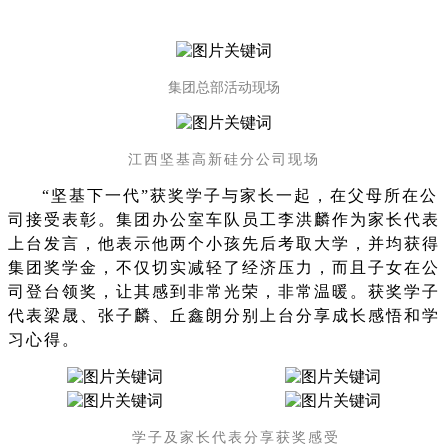
集团总部活动现场
江西坚基高新硅分公司现场
“坚基下一代”获奖学子与家长一起，在父母所在公
司接受表彰。集团办公室车队员工李洪麟作为家长代表
上台发言，他表示他两个小孩先后考取大学，并均获得
集团奖学金，不仅切实减轻了经济压力，而且子女在公
司登台领奖，让其感到非常光荣，非常温暖。获奖学子
代表梁晟、张子麟、丘鑫朗分别上台分享成长感悟和学
习心得。
学子及家长代表分享获奖感受