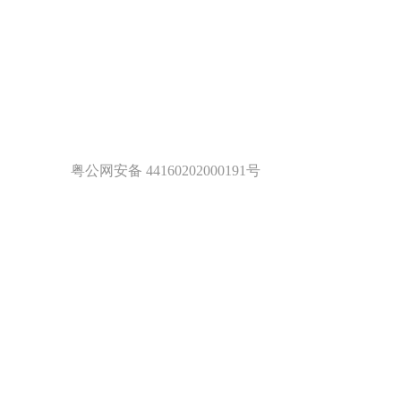
粤公网安备 44160202000191号