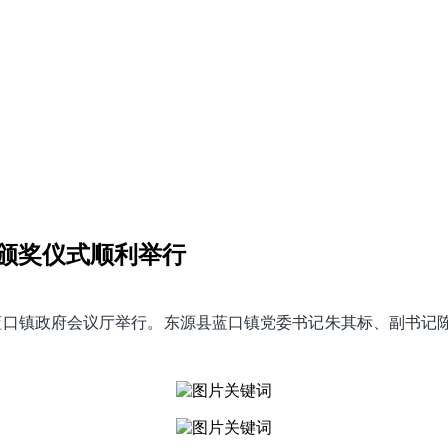
3年颁奖仪式顺利举行
源县蓝口镇政府会议厅举行。东源县蓝口镇党委书记朱其标、副书