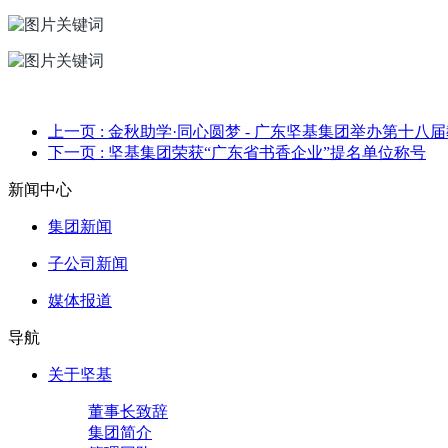
上一页
: 金秋助学·同心圆梦 - 广东坚基集团举办第十
下一页
: 坚基集团荣获“广东省书香企业”提名单位称号
新闻中心
集团新闻
子公司新闻
媒体报道
导航
关于坚基
董事长致辞
集团简介