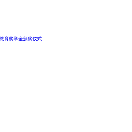
八届教育奖学金颁奖仪式