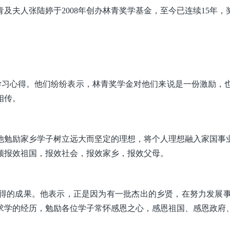
夫人张陆婷于2008年创办林青奖学基金，至今已连续15年，奖
学习心得。他们纷纷表示，林青奖学金对他们来说是一份激励，
相传。
他勉励家乡学子树立远大而坚定的理想，将个人理想融入家国事
领报效祖国，报效社会，报效家乡，报效父母。
得的成果。他表示，正是因为有一批杰出的乡贤，在努力发展
求学的经历，勉励各位学子常怀感恩之心，感恩祖国、感恩政府