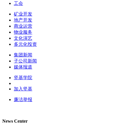
工会
矿业开发
地产开发
商业运营
物业服务
文化演艺
多元化投资
集团新闻
子公司新闻
媒体报道
坚基学院
加入坚基
廉洁举报
News Center