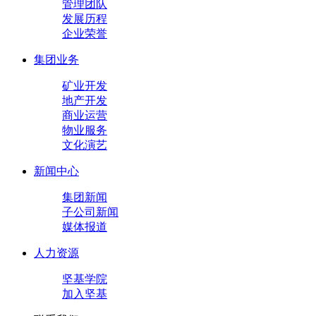
管理团队
发展历程
企业荣誉
集团业务
矿业开发
地产开发
商业运营
物业服务
文化演艺
新闻中心
集团新闻
子公司新闻
媒体报道
人力资源
坚基学院
加入坚基