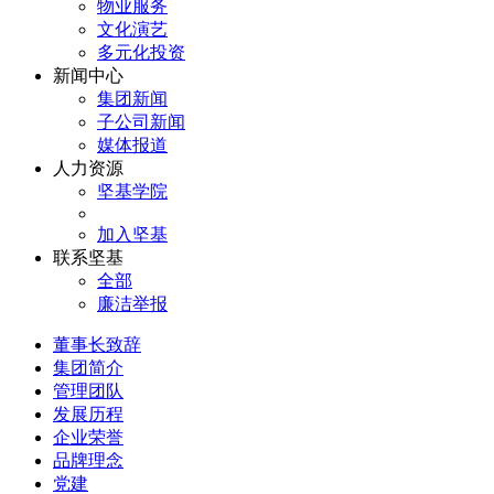
物业服务
文化演艺
多元化投资
新闻中心
集团新闻
子公司新闻
媒体报道
人力资源
坚基学院
加入坚基
联系坚基
全部
廉洁举报
董事长致辞
集团简介
管理团队
发展历程
企业荣誉
品牌理念
党建