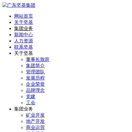
网站首页
关于坚基
集团业务
新闻中心
人力资源
联系坚基
关于坚基
董事长致辞
集团简介
管理团队
发展历程
企业荣誉
品牌理念
党建
工会
集团业务
矿业开发
地产开发
商业运营