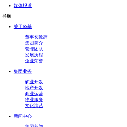
媒体报道
导航
关于坚基
董事长致辞
集团简介
管理团队
发展历程
企业荣誉
集团业务
矿业开发
地产开发
商业运营
物业服务
文化演艺
新闻中心
集团新闻