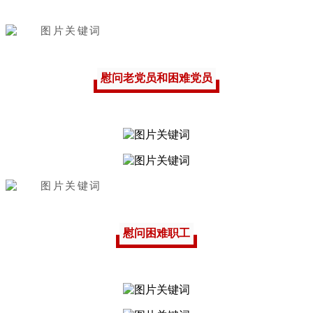
慰问老党员和困难党员
慰问困难职工