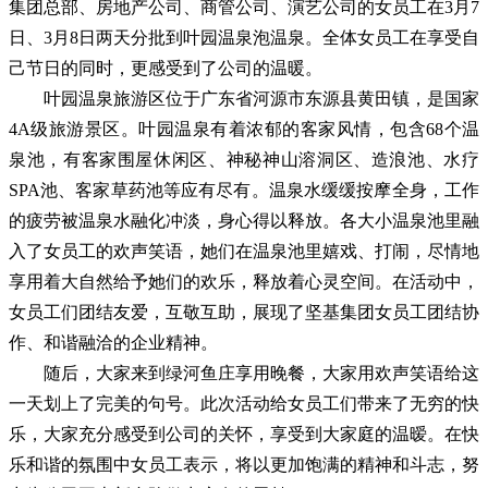
集团总部、房地产公司、商管公司、演艺公司的女员工在3月7
日、3月8日两天分批到叶园温泉泡温泉。全体女员工在享受自
己节日的同时，更感受到了公司的温暖。
叶园温泉旅游区位于广东省河源市东源县黄田镇，是国家
4A级旅游景区。叶园温泉有着浓郁的客家风情，包含68个温
泉池，有客家围屋休闲区、神秘神山溶洞区、造浪池、水疗
SPA池、客家草药池等应有尽有。温泉水缓缓按摩全身，工作
的疲劳被温泉水融化冲淡，身心得以释放。各大小温泉池里融
入了女员工的欢声笑语，她们在温泉池里嬉戏、打闹，尽情地
享用着大自然给予她们的欢乐，释放着心灵空间。在活动中，
女员工们团结友爱，互敬互助，展现了坚基集团女员工团结协
作、和谐融洽的企业精神。
随后，大家来到绿河鱼庄享用晚餐，大家用欢声笑语给这
一天划上了完美的句号。此次活动给女员工们带来了无穷的快
乐，大家充分感受到公司的关怀，享受到大家庭的温暧。在快
乐和谐的氛围中女员工表示，将以更加饱满的精神和斗志，努