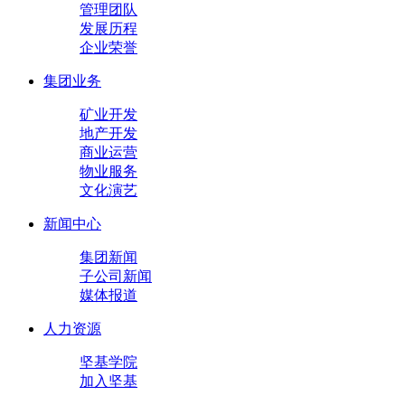
管理团队
发展历程
企业荣誉
集团业务
矿业开发
地产开发
商业运营
物业服务
文化演艺
新闻中心
集团新闻
子公司新闻
媒体报道
人力资源
坚基学院
加入坚基