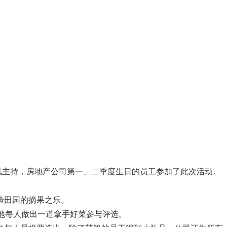
凤主持，房地产公司第一、二季度生日的员工参加了此次活动。
验田园的摘果之乐。
地每人做出一道拿手好菜参与评选。