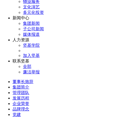
物业服务
文化演艺
多元化投资
新闻中心
集团新闻
子公司新闻
媒体报道
人力资源
坚基学院
加入坚基
联系坚基
全部
廉洁举报
董事长致辞
集团简介
管理团队
发展历程
企业荣誉
品牌理念
党建