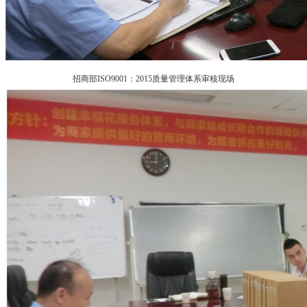
招商部ISO9001：2015质量管理体系审核现场