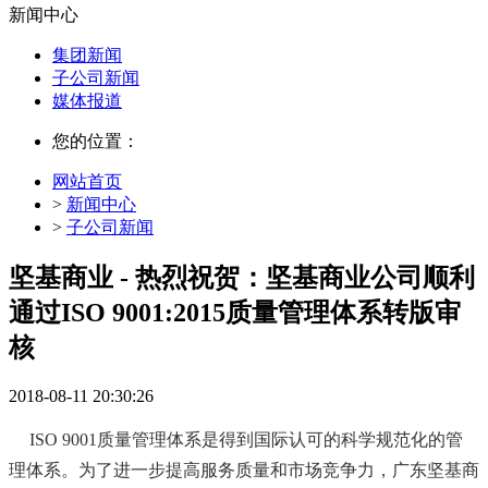
新闻中心
集团新闻
子公司新闻
媒体报道
您的位置：
网站首页
>
新闻中心
>
子公司新闻
坚基商业 - 热烈祝贺：坚基商业公司顺利
通过ISO 9001:2015质量管理体系转版审
核
2018-08-11 20:30:26
ISO 9001质量管理体系是得到国际认可的科学规范化的管
理体系。为了进一步提高服务质量和市场竞争力，广东坚基商