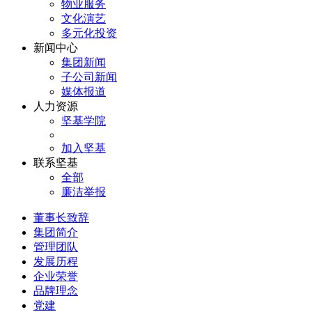
物业服务
文化演艺
多元化投资
新闻中心
集团新闻
子公司新闻
媒体报道
人力资源
坚基学院
加入坚基
联系坚基
全部
廉洁举报
董事长致辞
集团简介
管理团队
发展历程
企业荣誉
品牌理念
党建