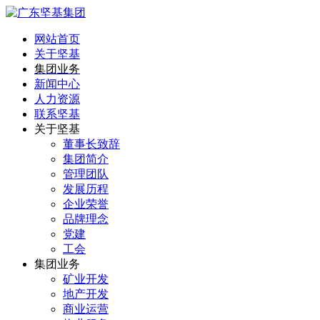
网站首页
关于坚基
集团业务
新闻中心
人力资源
联系坚基
关于坚基
董事长致辞
集团简介
管理团队
发展历程
企业荣誉
品牌理念
党建
工会
集团业务
矿业开发
地产开发
商业运营