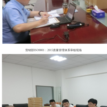
营销部ISO9001：2015质量管理体系审核现场