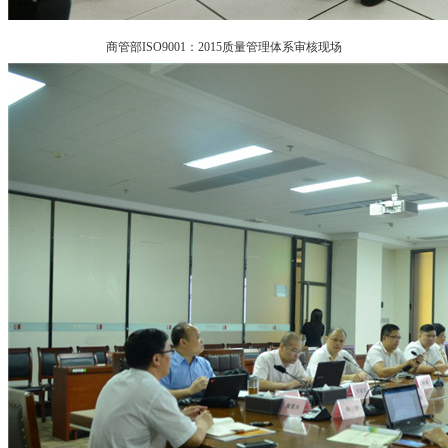
商管部ISO9001：2015质量管理体系审核现场