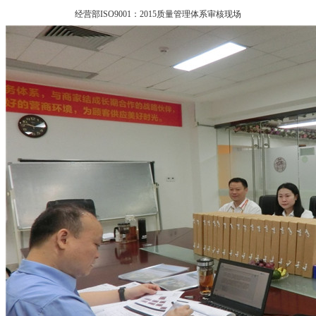
经营部ISO9001：2015质量管理体系审核现场