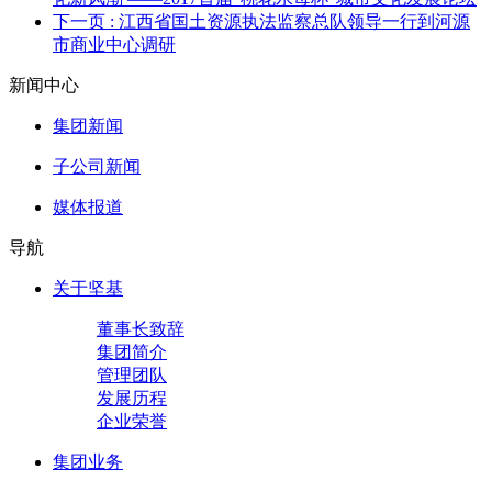
下一页
: 江西省国土资源执法监察总队领导一行到河源
市商业中心调研
新闻中心
集团新闻
子公司新闻
媒体报道
导航
关于坚基
董事长致辞
集团简介
管理团队
发展历程
企业荣誉
集团业务