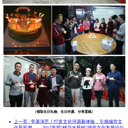
（领取生日礼物、生日许愿、分享蛋糕）
上一页
: 坚基演艺丨打造文化河源新体验，引领城市文
化新风潮 ——2017首届“桃花水母杯”城市文化发展论坛