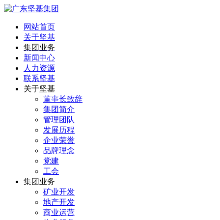
网站首页
关于坚基
集团业务
新闻中心
人力资源
联系坚基
关于坚基
董事长致辞
集团简介
管理团队
发展历程
企业荣誉
品牌理念
党建
工会
集团业务
矿业开发
地产开发
商业运营