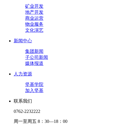
矿业开发
地产开发
商业运营
物业服务
文化演艺
新闻中心
集团新闻
子公司新闻
媒体报道
人力资源
坚基学院
加入坚基
联系我们
0762-2232222
周一至周五 8：30—18：00