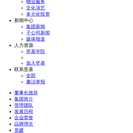
物业服务
文化演艺
多元化投资
新闻中心
集团新闻
子公司新闻
媒体报道
人力资源
坚基学院
加入坚基
联系坚基
全部
廉洁举报
董事长致辞
集团简介
管理团队
发展历程
企业荣誉
品牌理念
党建