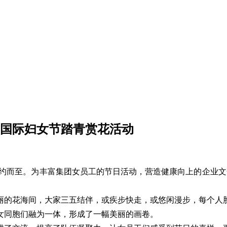
”国际妇女节踏青赏花活动
如约而至。为丰富集团女员工的节日活动，营造健康向上的企业文
的花海间，大家三五结伴，或疾步快走，或悠闲漫步，每个人脸
女同胞们融为一体，形成了一幅美丽的画卷。