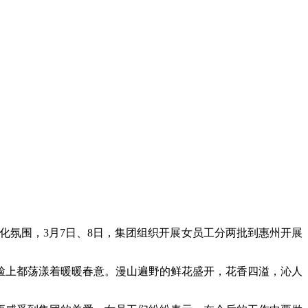
化氛围，3月7日、8日，集团组织开展女员工分两批到惠州开展
上都荡漾着暖暖春意。漫山遍野的鲜花盛开，花香四溢，沁人