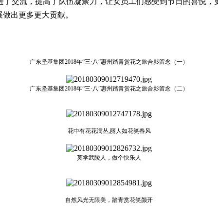
了交流，提高了队伍凝聚力，让女员工们感受到节日的喜悦，更
展做出更多更大贡献。
广东坚基集团2018年“三·八”惠州踏青赏花之旅合影留念（一）
广东坚基集团2018年“三·八”惠州踏青赏花之旅合影留念（二）
花中有花花满丛,丽人如花笑春风
莫学武陵人，做个快乐人
自然风光无限美，踏青赏花笑颜开