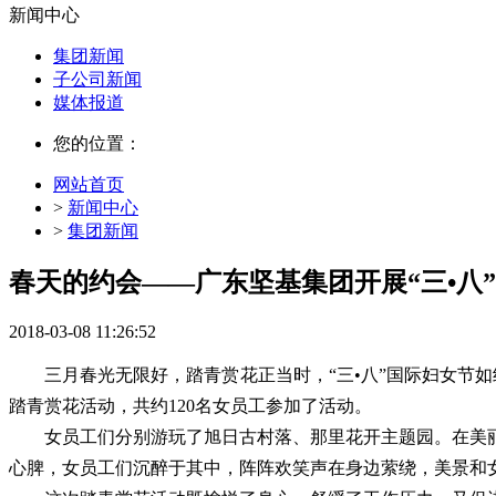
新闻中心
集团新闻
子公司新闻
媒体报道
您的位置：
网站首页
>
新闻中心
>
集团新闻
春天的约会——广东坚基集团开展“三•八
2018-03-08 11:26:52
三月春光无限好，踏青赏花正当时，“三•八”国际妇女节
踏青赏花活动，共约120名女员工参加了活动。
女员工们分别游玩了旭日古村落、那里花开主题园。在美丽
心脾，女员工们沉醉于其中，阵阵欢笑声在身边萦绕，美景和