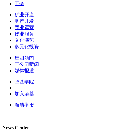
工会
矿业开发
地产开发
商业运营
物业服务
文化演艺
多元化投资
集团新闻
子公司新闻
媒体报道
坚基学院
加入坚基
廉洁举报
News Center