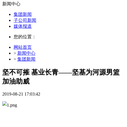
新闻中心
集团新闻
子公司新闻
媒体报道
您的位置：
网站首页
>
新闻中心
>
集团新闻
坚不可摧 基业长青——坚基为河源男篮
加油助威
2019-08-21 17:03:42