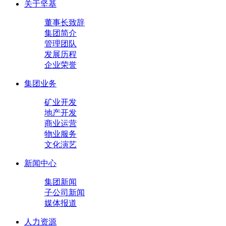
关于坚基
董事长致辞
集团简介
管理团队
发展历程
企业荣誉
集团业务
矿业开发
地产开发
商业运营
物业服务
文化演艺
新闻中心
集团新闻
子公司新闻
媒体报道
人力资源