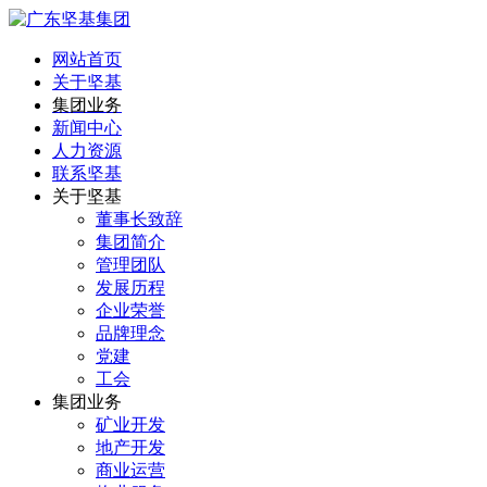
网站首页
关于坚基
集团业务
新闻中心
人力资源
联系坚基
关于坚基
董事长致辞
集团简介
管理团队
发展历程
企业荣誉
品牌理念
党建
工会
集团业务
矿业开发
地产开发
商业运营