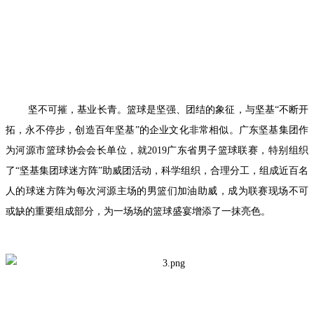
坚不可摧，基业长青。篮球是坚强、团结的象征，与坚基“不断开
拓，永不停步，创造百年坚基”的企业文化非常相似。广东坚基集团作
为河源市篮球协会会长单位，就2019广东省男子篮球联赛，特别组织
了“坚基集团球迷方阵”助威团活动，科学组织，合理分工，组成近百名
人的球迷方阵为每次河源主场的男篮们加油助威，成为联赛现场不可
或缺的重要组成部分，为一场场的篮球盛宴增添了一抹亮色。