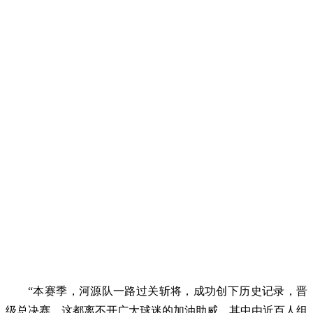
“本赛季，河源队一路过关斩将，成功创下历史记录，晋
级总决赛，这都离不开广大球迷的加油助威，其中由近百人组